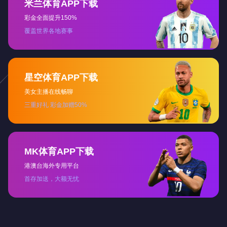
方硕里在这场比赛中表现出色，尤其是他在外线投篮
方面的表现令人印象深刻。他的赛季新高不仅为球队
贡献了大量得分，更展示了他在关键时刻的稳定发
挥。
李阳的全面发挥
李阳在这场比赛中展现了全面的技能。从得分、篮板
到防守，他无一不能，成为球队不可或缺的一员。他
的全面发挥为北京首钢队在比赛中提供了多重保障。
比赛经过
第一节：北京首钢压制对手
比赛一开始，北京首钢队就展现了强大的进攻能力。