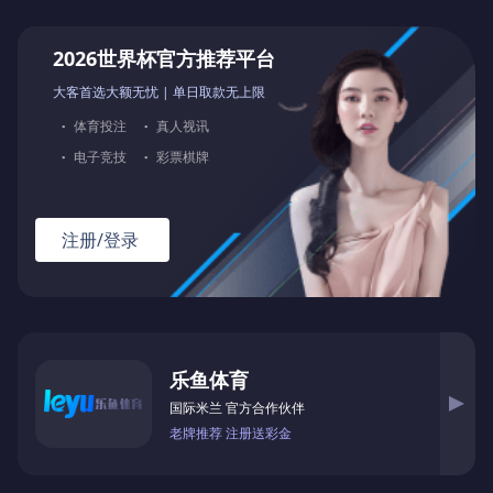
首页
体育资讯
文章正文
CBA常规赛北京首钢大胜同曦 方硕里突外
投砍下赛季新高，北京首钢cba赛程2019-
2020
T9F5rQ37c2tsY8
2026-03-12 11:56:38
CBA常规赛北京首钢大胜同曦
方硕里突外投砍下赛季新高
目录
引言
比赛概况