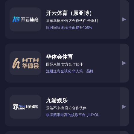
1.2 国际篮联的重要性
2. 国际篮联排名的重要性
2.1 如何影响篮球比赛
2.2 对球队和选手的影响
3. 最新排名概述
3.1 排名的最新动态
3.2 主要变化和新升入的球队
4. 前十名球队分析
4.1 美国国家队
4.2 西班牙国家队