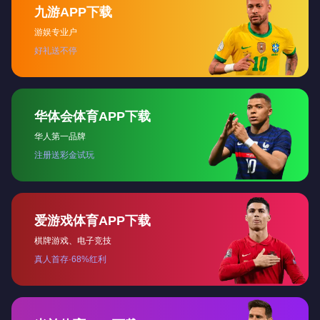
9. 结论
9.1 总结主要观点
9.2 对未来的展望
国际篮联公布全球国家队排名
1. 引言
1.1 什么是国际篮联
国际篮联，全称为国际篮球联合会（Fédération
Internationale de Basketball，FIBA），是全球篮球
运动的最高管理机构。成立于1932年，总部设在瑞士
日内瓦。国际篮联负责制定和推广全球篮球规则，组