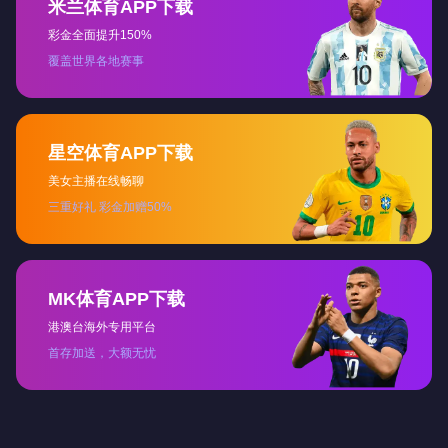
织国际比赛，并定期发布全球国家队排名。
1.2 国际篮联的重要性
国际篮联不仅是篮球运动的管理者，还在全球范围内
推动篮球的发展。其发布的排名不仅反映了各国篮球
水平，也对球队的赛事参与和选手的发展有着深远影
响。
2. 国际篮联排名的重要性
2.1 如何影响篮球比赛
国际篮联的排名直接影响各国之间的比赛安排和资格
审批。例如，高排名的球队通常优先获得国际赛事的
参赛资格，而低排名的球队则需要通过预选赛才能有