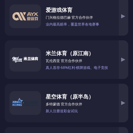
4.3 阿根廷国家队
4.4 澳大利亚国家队
4.5 中国国家队
4.6 巴西国家队
4.7 俄罗斯国家队
4.8 法国国家队
4.9 意大利国家队
4.10 新加坡国家队
5. 排名评分系统
5.1 如何计算排名
5.2 主要评分标准