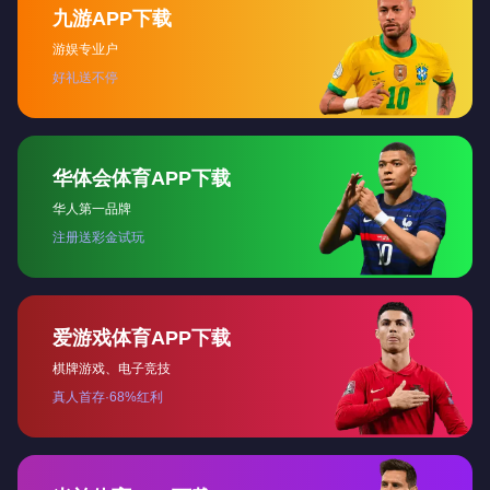
什么是足球比赛
足球是全球最受欢迎的运动之一，每年都有数百万人
参与，观看和支持各种级别的比赛。从街头小型比赛
到国际大赛，足球带来了无尽的激情与惊喜。
为什么要分析比赛
在观看足球比赛时，分析比赛不仅能帮助我们更好地
理解比赛的进程和结果，还能让我们在投注和讨论时
有更多的依据。这不仅是对运动的热爱，也是对比赛
背后因素的深入了解。
开云体育充值
选择比赛
重要的比赛联赛
选择重要的比赛时，我们通常会关注几个顶级联赛，