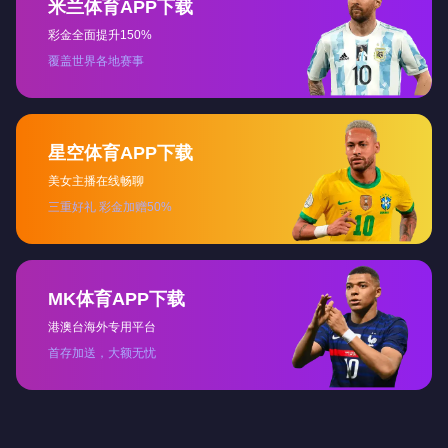
1.2 中国马拉松赛事的兴起
近年来，中国的马拉松运动迎来了快速发展的时期。
从最初的几场小型赛事，到现在每年举办数百场大型
马拉松赛事，中国已经成为世界马拉松运动的重要一
环。大量的职业选手和业余爱好者在国内外的赛事中
竞技，推动了马拉松运动在中国的普及与发展。
中国马拉松锦标赛的重要性
2.1 提升国内运动水平
中国马拉松锦标赛不仅是选手们展示技能的舞台，更
是提升国内运动水平的重要平台。通过这些赛事，职
业选手们可以不断挑战自我，提升竞技水平，同时也