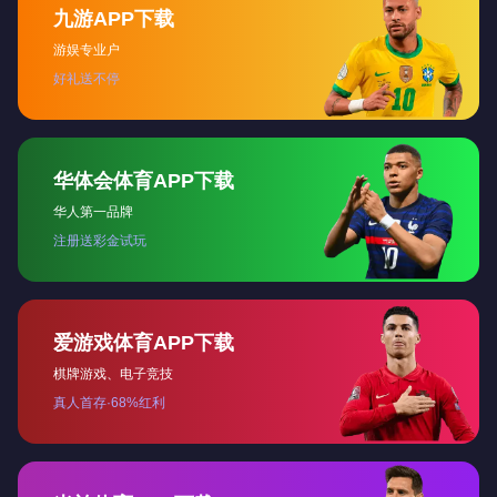
5. 未来中国马拉松赛事的发展趋势如
何？
中国马拉松锦标赛大理站，选
手挑战高原与温度的极限考验
引言
1.1 马拉松运动的全球影响力
马拉松这项运动在全球范围内都有着广泛的影响力。
它不仅是一项体育竞技，更是一种精神的象征。自
1924年巴黎奥运会上首次出现以来，马拉松赛事已经
成为世界体育文化的重要组成部分。每年，各地的马
拉松赛事吸引了成千上万的爱好者和专业选手参与。