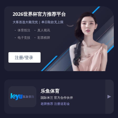
首页
中国足球
文章正文
中国短道速滑队重点强化起跑与加速能
力，中国短道速滑队全力出战
T9F5rQ37c2tsY8
2026-03-15 16:37:24
中国短道速滑队重点强化起跑
与加速能力
目录
引言
短道速滑的竞技特点