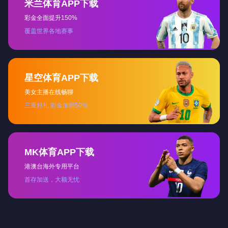
进行淘汰。
起跑与加速的重要性
在短道速滑中，起跑和加速是决定比赛胜负的关键。
起跑时，选手们需要在瞬间爆发出最大的速度，而加
速则决定了选手在比赛中的持续表现。一个稍微的失
误可能就意味着比赛的失利。